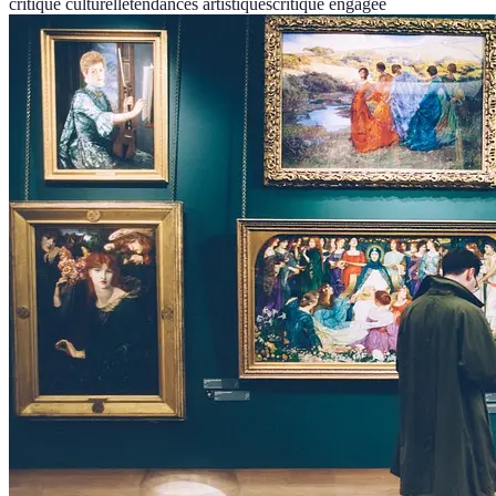
critique culturelle
tendances artistiques
critique engagée