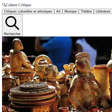
🔍
Culture Critique
Critiques culturelles et artistiques
Art
Musique
Théâtre
Littérature
Rechercher