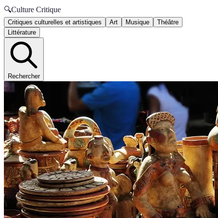
🔍
Culture Critique
Critiques culturelles et artistiques
Art
Musique
Théâtre
Littérature
Rechercher