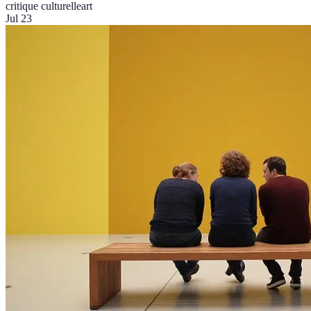
critique culturelle
art
Jul 23