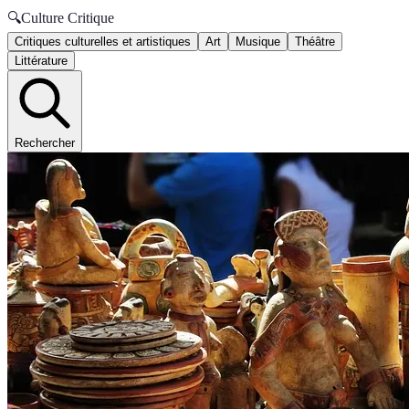
🔍
Culture Critique
Critiques culturelles et artistiques
Art
Musique
Théâtre
Littérature
Rechercher