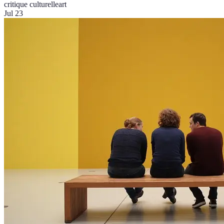
critique culturelle
art
Jul 23