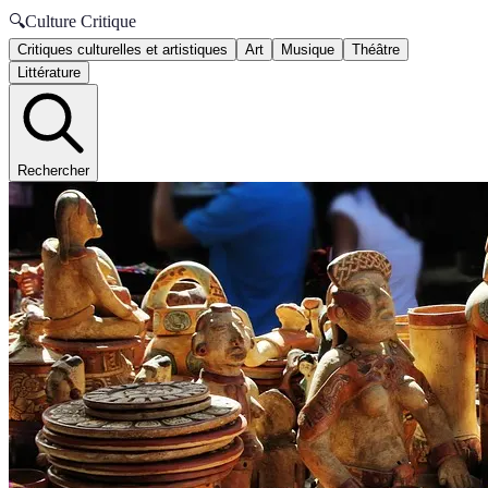
🔍
Culture Critique
Critiques culturelles et artistiques
Art
Musique
Théâtre
Littérature
Rechercher