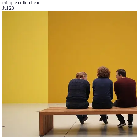
critique culturelle
art
Jul 23