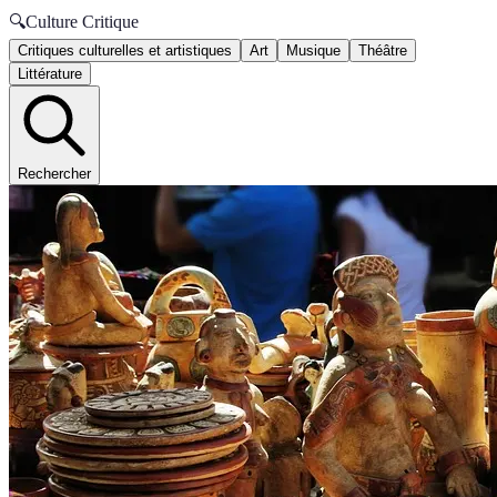
🔍
Culture Critique
Critiques culturelles et artistiques
Art
Musique
Théâtre
Littérature
Rechercher