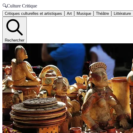
🔍
Culture Critique
Critiques culturelles et artistiques
Art
Musique
Théâtre
Littérature
Rechercher