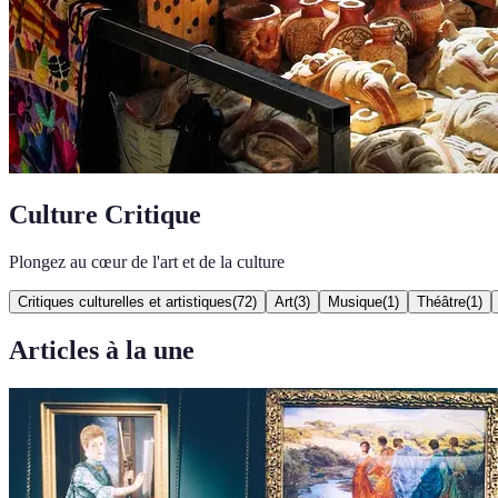
Culture Critique
Plongez au cœur de l'art et de la culture
Critiques culturelles et artistiques
(
72
)
Art
(
3
)
Musique
(
1
)
Théâtre
(
1
)
Articles à la une