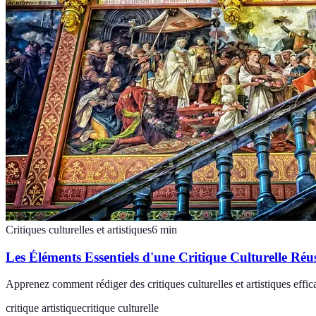
Critiques culturelles et artistiques
6
min
Les Éléments Essentiels d'une Critique Culturelle Réus
Apprenez comment rédiger des critiques culturelles et artistiques effic
critique artistique
critique culturelle