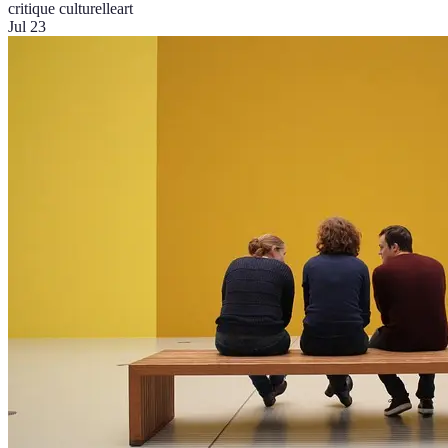
critique culturelle
art
Jul 23