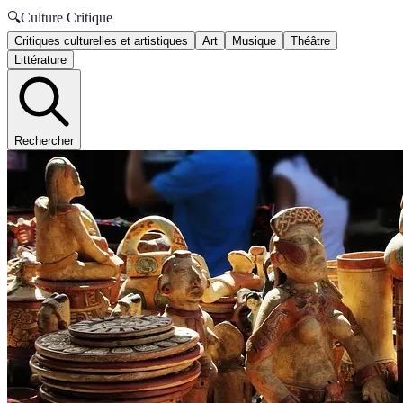
🔍
Culture Critique
Critiques culturelles et artistiques
Art
Musique
Théâtre
Littérature
Rechercher