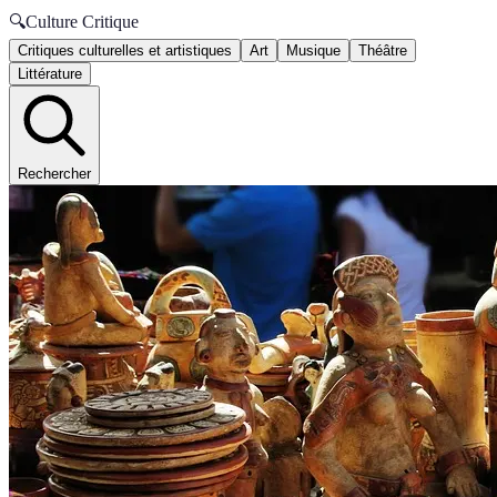
🔍
Culture Critique
Critiques culturelles et artistiques
Art
Musique
Théâtre
Littérature
Rechercher