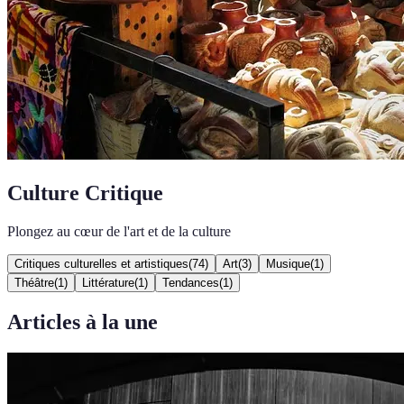
Culture Critique
Plongez au cœur de l'art et de la culture
Critiques culturelles et artistiques
(
74
)
Art
(
3
)
Musique
(
1
)
Théâtre
(
1
)
Littérature
(
1
)
Tendances
(
1
)
Articles à la une