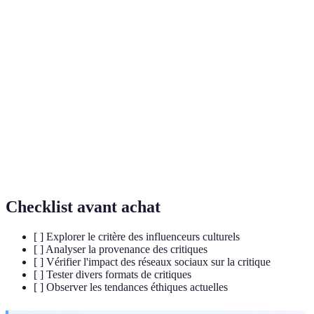
Personne qui partage des critiques et
Influenceur
recommandations sur les arts, généralement sur les
culturel
réseaux sociaux.
Critique
Forme de critique qui permet au public de réagir et
interactive
d'interagir en temps réel.
Réalité
Technologie permettant de créer des
virtuelle
environnements immersifs simulés par ordinateur.
(VR)
Checklist avant achat
[ ] Explorer le critère des influenceurs culturels
[ ] Analyser la provenance des critiques
[ ] Vérifier l'impact des réseaux sociaux sur la critique
[ ] Tester divers formats de critiques
[ ] Observer les tendances éthiques actuelles