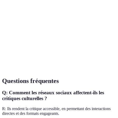
Vidéos, posts
Format
Texte, articles
interactifs
Public
Lecteurs spécialisés
Public général, large
cible
Temps
Long, détaillé
Court, dynamique
d'analyse
Interaction
Unidirectionnelle
Bidirectionnelle
Questions fréquentes
Q: Comment les réseaux sociaux affectent-ils les
critiques culturelles ?
R: Ils rendent la critique accessible, en permettant des interactions
directes et des formats engageants.