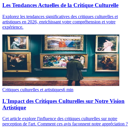
Les Tendances Actuelles de la Critique Culturelle
Explorez les tendances significatives des critiques culturelles et
artistiques en 2026, enrichissant votre compréhension et votre
expérience.
Critiques culturelles et artistiques
6
min
L'Impact des Critiques Culturelles sur Notre Vision
Artistique
Cet article explore l'influence des critiques culturelles sur notre
perception de l'art. Comment ces avis façonnent notre appréciation ?