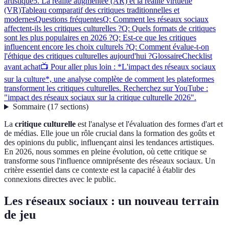
artistique
5. La réalité augmentée (AR) et la réalité virtuelle
(VR)
Tableau comparatif des critiques traditionnelles et
modernes
Questions fréquentes
Q: Comment les réseaux sociaux
affectent-ils les critiques culturelles ?
Q: Quels formats de critiques
sont les plus populaires en 2026 ?
Q: Est-ce que les critiques
influencent encore les choix culturels ?
Q: Comment évalue-t-on
l'éthique des critiques culturelles aujourd'hui ?
Glossaire
Checklist
avant achat
📺 Pour aller plus loin : *L'impact des réseaux sociaux
sur la culture*, une analyse complète de comment les plateformes
transforment les critiques culturelles. Recherchez sur YouTube :
"impact des réseaux sociaux sur la critique culturelle 2026".
Sommaire
(
17
sections
)
La
critique culturelle
est l'analyse et l'évaluation des formes d'art et
de médias. Elle joue un rôle crucial dans la formation des goûts et
des opinions du public, influençant ainsi les tendances artistiques.
En 2026, nous sommes en pleine évolution, où cette critique se
transforme sous l'influence omniprésente des réseaux sociaux. Un
critère essentiel dans ce contexte est la capacité à établir des
connexions directes avec le public.
Les réseaux sociaux : un nouveau terrain
de jeu