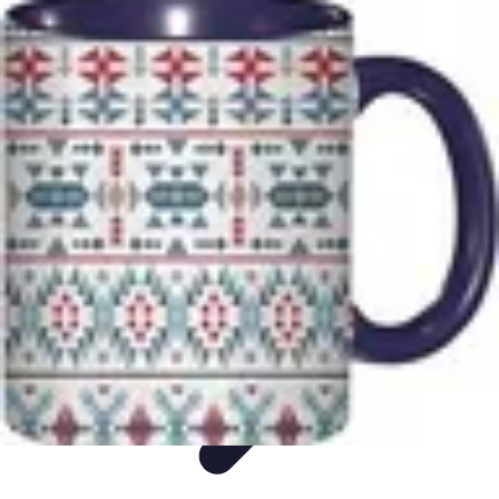
Culture Critique
Art
Tendances
Littérature
Théâtre
Critiques culturelles et artistiques
Culture Critique