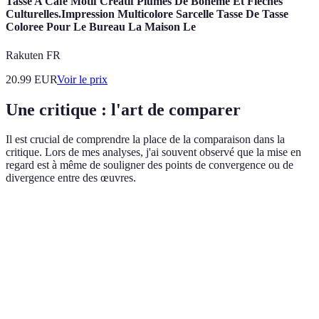
Tasse A Cafe Motif Creatif Plumes De Boheme Et Fleches
Culturelles.Impression Multicolore Sarcelle Tasse De Tasse
Coloree Pour Le Bureau La Maison Le
Rakuten FR
20.99
EUR
Voir le prix
Une critique : l'art de comparer
Il est crucial de comprendre la place de la comparaison dans la
critique. Lors de mes analyses, j'ai souvent observé que la mise en
regard est à même de souligner des points de convergence ou de
divergence entre des œuvres.
Critère
Œuvre A
Œuvre B
Verdict
Œuvre A
Originalité
Élevée
Moyenne
remporte
Impact
Œuvre A
Fort
Modéré
émotionnel
gagne