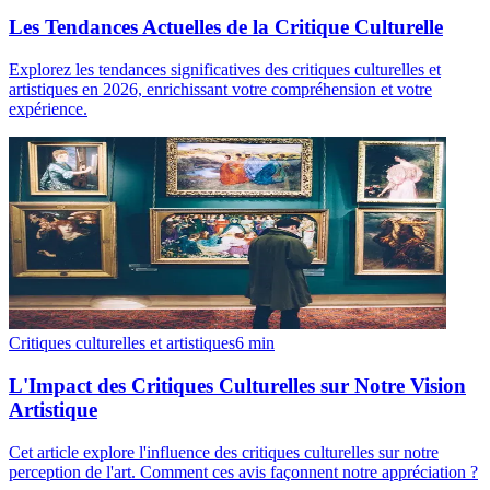
Les Tendances Actuelles de la Critique Culturelle
Explorez les tendances significatives des critiques culturelles et
artistiques en 2026, enrichissant votre compréhension et votre
expérience.
Critiques culturelles et artistiques
6
min
L'Impact des Critiques Culturelles sur Notre Vision
Artistique
Cet article explore l'influence des critiques culturelles sur notre
perception de l'art. Comment ces avis façonnent notre appréciation ?