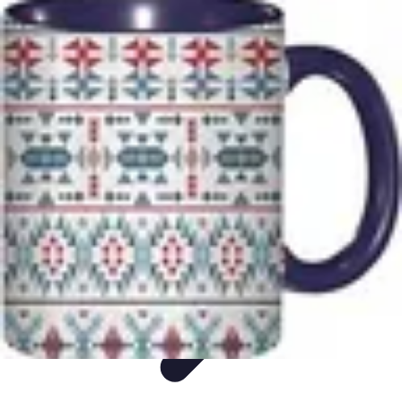
Culture Critique
Art
Tendances
Littérature
Théâtre
Critiques culturelles et artistiques
Culture Critique