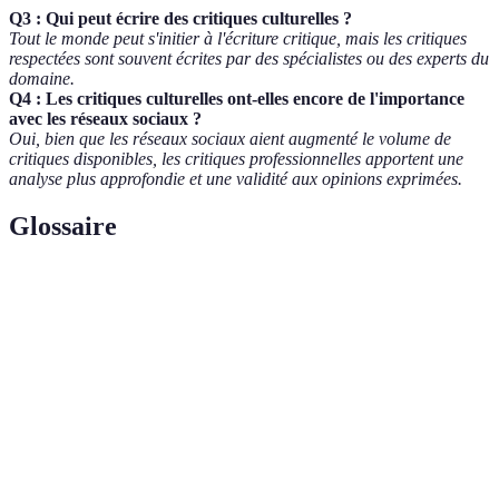
Q3 : Qui peut écrire des critiques culturelles ?
Tout le monde peut s'initier à l'écriture critique, mais les critiques
respectées sont souvent écrites par des spécialistes ou des experts du
domaine.
Q4 : Les critiques culturelles ont-elles encore de l'importance
avec les réseaux sociaux ?
Oui, bien que les réseaux sociaux aient augmenté le volume de
critiques disponibles, les critiques professionnelles apportent une
analyse plus approfondie et une validité aux opinions exprimées.
Glossaire
Terme
Définition
Critique
Analyse qui porte sur les productions culturelles
culturelle
et leur contexte social et économique.
Comparaison
Évaluation directe entre plusieurs œuvres pour
artistique
mettre en avant leurs spécificités.
Récepteur
Public ou spectateur qui consomme et interprète