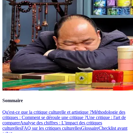
Sommaire
Qu'est-ce que la critique culturelle et artistique ?
Méthodologie des
critiques : Comment se déroule une critique ?
Une critique : l'art de
comparer
Analyse des chiffres : L'impact des critiques
culturelles
FAQ sur les critiques culturelles
Glossaire
Checklist avant