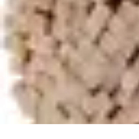
Culture Critique
Art
Tendances
Littérature
Théâtre
Critiques culturelles et artistiques
Culture Critique